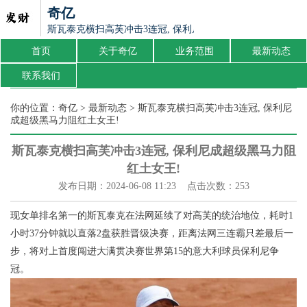
奇亿
斯瓦泰克横扫高芙冲击3连冠, 保利尼成超级黑马力阻红土女王
首页
关于奇亿
业务范围
最新动态
联系我们
你的位置：
奇亿
>
最新动态
> 斯瓦泰克横扫高芙冲击3连冠, 保利尼
成超级黑马力阻红土女王!
斯瓦泰克横扫高芙冲击3连冠, 保利尼成超级黑马力阻
红土女王!
发布日期：2024-06-08 11:23 点击次数：253
现女单排名第一的斯瓦泰克在法网延续了对高芙的统治地位，耗时1
小时37分钟就以直落2盘获胜晋级决赛，距离法网三连霸只差最后一
步，将对上首度闯进大满贯决赛世界第15的意大利球员保利尼争
冠。