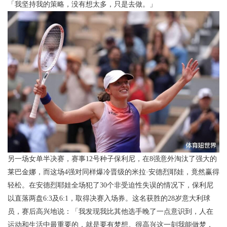
「我坚持我的策略，没有想太多，只是去做。」
另一场女单半决赛，赛事12号种子保利尼，在8强意外淘汰了强大的
莱巴金娜，而这场4强对同样爆冷晋级的米拉·安德烈耶娃，竟然赢得
轻松。在安德烈耶娃全场犯了30个非受迫性失误的情况下，保利尼
以直落两盘6:3及6:1，取得决赛入场券。这名获胜的28岁意大利球
员，赛后高兴地说：「我发现我比其他选手晚了一点意识到，人在
运动和生活中最重要的，就是要有梦想。很高兴这一刻我能做梦，