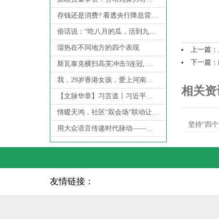
存钱还是消费? 看透央行降息背后的经济博弈与百姓抉择
俗话说：“吃八月的瓜，活到九十八”，健脾养胃又排毒，不要错过
湿热在不同地方的四个表现
上一篇：
下一篇：
斯瓦泰克横扫高芙冲击3连冠, 保利尼成超级黑马力阻红土女王!
我，29岁香港女孩，爱上河南肌肉男，妈妈担心我成“消失的她”
相关资
【文脉华章】习言道丨习近平眼中的文化传承
情暖天鸿，社区“双会场”联动让元宵味更浓
用大众语言传递时代脉动——来自“重读赵树理”读书交流分享活动的声音
友情链接：