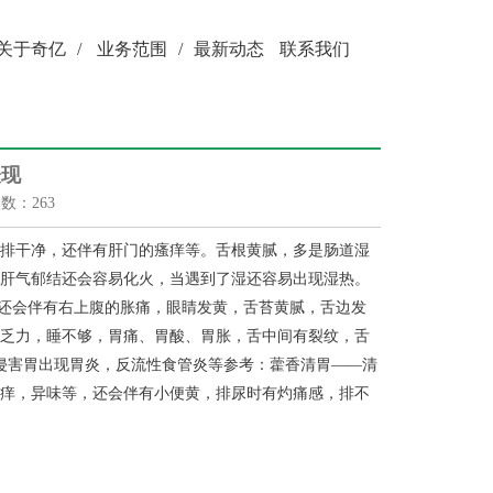
关于奇亿
/
业务范围
/
最新动态
联系我们
表现
次数：263
有排干净，还伴有肝门的瘙痒等。舌根黄腻，多是肠道湿
，肝气郁结还会容易化火，当遇到了湿还容易出现湿热。
。还会伴有右上腹的胀痛，眼睛发黄，舌苔黄腻，舌边发
倦乏力，睡不够，胃痛、胃酸、胃胀，舌中间有裂纹，舌
侵害胃出现胃炎，反流性食管炎等参考：藿香清胃——清
瘙痒，异味等，还会伴有小便黄，排尿时有灼痛感，排不
。