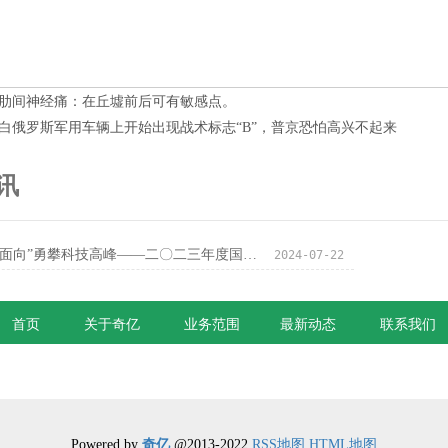
肋间神经痛：在丘墟前后可有敏感点。
白俄罗斯军用车辆上开始出现战术标志“B”，普京恐怕高兴不起来
讯
坚持“四个面向”勇攀科技高峰——二〇二三年度国家科学技术奖获奖项目巡礼（上）
2024-07-22
首页
关于奇亿
业务范围
最新动态
联系我们
Powered by
奇亿
@2013-2022
RSS地图
HTML地图