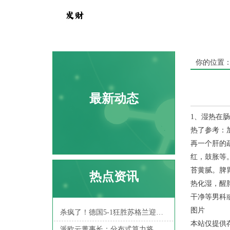
你的位置
最新动态
1、湿热在
热了参考：
再一个肝的
红，鼓胀等
苔黄腻。脾
热点资讯
热化湿，醒
干净等男科
图片
杀疯了！德国5-1狂胜苏格兰迎开门红 这还不算夺冠热门？
本站仅提供
派欧云董事长：分布式算力将成为下一轮科技革命的重要推动力