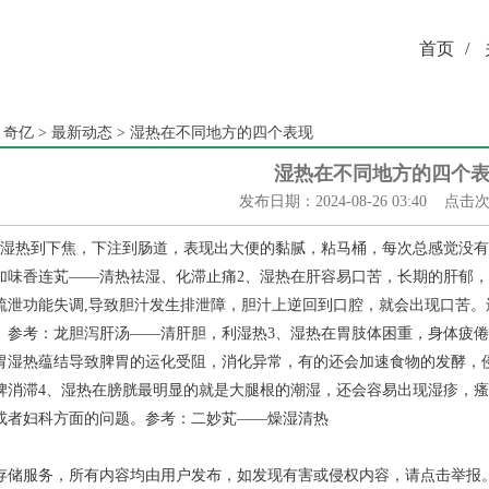
首页
/
：
奇亿
>
最新动态
> 湿热在不同地方的四个表现
湿热在不同地方的四个
发布日期：2024-08-26 03:40 点击
肠湿热到下焦，下注到肠道，表现出大便的黏腻，粘马桶，每次总感觉没
加味香连芄——清热祛湿、化滞止痛2、湿热在肝容易口苦，长期的肝郁
疏泄功能失调,导致胆汁发生排泄障，胆汁上逆回到口腔，就会出现口苦
。参考：龙胆泻肝汤——清肝胆，利湿热3、湿热在胃肢体困重，身体疲
胃湿热蕴结导致脾胃的运化受阻，消化异常，有的还会加速食物的发酵，
脾消滞4、湿热在膀胱最明显的就是大腿根的潮湿，还会容易出现湿疹，
或者妇科方面的问题。参考：二妙芄——燥湿清热
存储服务，所有内容均由用户发布，如发现有害或侵权内容，请点击举报