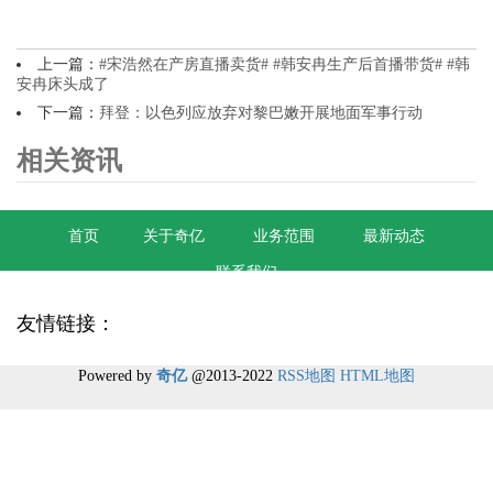
上一篇：
#宋浩然在产房直播卖货# #韩安冉生产后首播带货# #韩
安冉床头成了
下一篇：
拜登：以色列应放弃对黎巴嫩开展地面军事行动
相关资讯
首页
关于奇亿
业务范围
最新动态
联系我们
友情链接：
Powered by
奇亿
@2013-2022
RSS地图
HTML地图