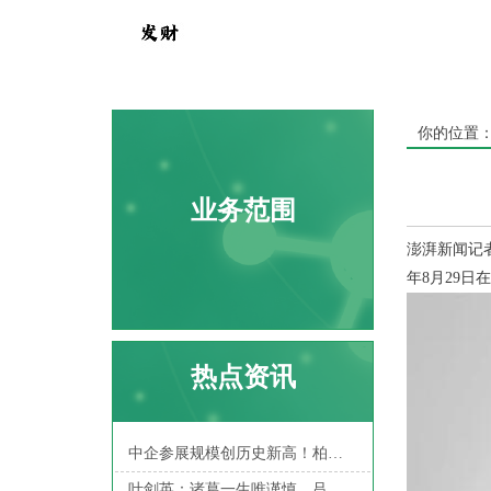
你的位置
业务范围
澎湃新闻记
年8月29日
热点资讯
中企参展规模创历史新高！柏林国际电子消费品展，中国家电亮眼
叶剑英：诸葛一生唯谨慎，吕端大事不糊涂