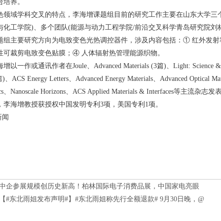
合培养。
色领域学科交叉的特点，李海增课题组目前的研究工作主要在山东大学三
与化工学院)、多个团队(能源与动力工程学院/前沿交叉科学青岛研究院刘
题组主要研究方向为电致变色光热调控器件，涉及内容包括：① 红外发射
性可裁剪电致变色贴膜；④ 人体辐射热管理能源织物。
或通讯作者在Joule、Advanced Materials (3篇)、Light: Science & Applic
3篇)、ACS Energy Letters、Advanced Energy Materials、Advanced Optical M
onics、Nanoscale Horizons、ACS Applied Materials & Inte
，李海增教授获授权中国发明专利3项，美国专利1项。
新闻
中企参展规模创历史新高！柏林国际电子消费品展，中国家电亮眼
【#东北雨姐发布声明#】#东北雨姐称先行全额退款# 9月30日晚，@