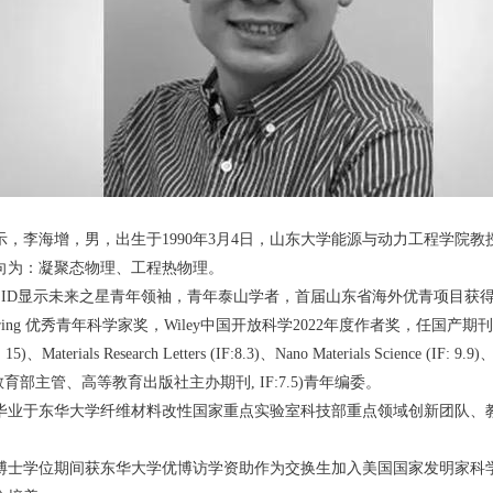
示，李海增，男，出生于1990年3月4日，山东大学能源与动力工程学院教
向为：凝聚态物理、工程热物理。
ID显示未来之星青年领袖，青年泰山学者，首届山东省海外优青项目获得者，获得Nan
eering 优秀青年科学家奖，Wiley中国开放科学2022年度作者奖，任国产期刊Nano-Micro L
F: 15)、Materials Research Letters (IF:8.3)、Nano Materials Science (IF:
ics (教育部主管、高等教育出版社主办期刊, IF:7.5)青年编委。
毕业于东华大学纤维材料改性国家重点实验室科技部重点领域创新团队、教
士学位期间获东华大学优博访学资助作为交换生加入美国国家发明家科学院院士、ACS E