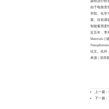
题组进行联
由于电致变
学院、化学
展。目前课
智能窗用柔
近五年，李海增以一作
Materials (
Nanophot
论文。此外
来源 | 澎湃
上一篇：
下一篇：