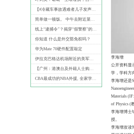
【#冷藏车事故遇难者儿子发声#】#家属称遇难者之前往返并非坐冷藏车#
简单做一顿饭。 中午去附近菜场买了点潮汕牛肉，五花卖完了，要了匙柄，
线上“逮捕令”？揭穿“假警察”的真面目
你知道 什么是外交豁免权吗？
华为Mate 70硬件配置敲定
李海增
伊拉克巴格达机场附近的美军基地遭火箭弹袭击
公开资料显
【广州：港澳台及外籍人士购买120平米以上住宅不限制套数】据广州日报
学，学科方
CBA最成功的NBA外援, 全家学中国文化, 17岁儿子成男篮规划首选
李海增还是S
Nanoengin
Materials (I
of Phys
李海增博士
授。
李海增攻读博